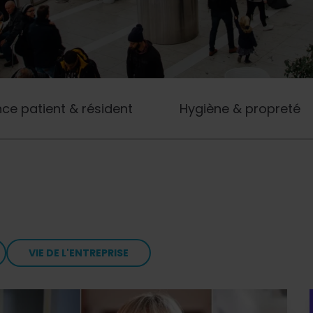
nce patient & résident
Hygiène & propreté
VIE DE L'ENTREPRISE