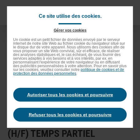
Passer
au
Naviga
Ce site utilise des cookies.
contenu
princip
principal
Gérer vos cookies
Passer
Un cookie est un petit fichier de données envoyé par le serveur
à
internet de notre site Web au fichier cookie du navigateur situé sur
le disque dur de votre appareil. Nous utilisons des cookies afin de
vous proposer un site Web convivial, sûr et efficace, de réaliser
la
des analyses statistiques et, le cas échéant, de vous fournir des
services adaptés à vos besoins et à vos intérêts, par ex. en
recherche
personnalisant l'expérience de votre navigateur ou en diffusant
des publicités personnalisées à votre attention. Pour en savoir plus
sur les cookies, veuillez consulter notre
politique de cookies et de
protection des données personnelles
.
Autoriser tous les cookies et poursuivre
Refuser tous les cookies et poursuivre
EMPLOYÉ/E POLYVALENT(E)
(H/F) TEMPS PARTIEL