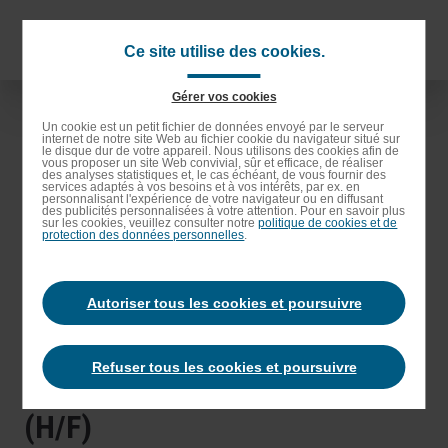
Passer
au
Naviga
Ce site utilise des cookies.
contenu
princip
principal
Gérer vos cookies
Passer
Un cookie est un petit fichier de données envoyé par le serveur
à
internet de notre site Web au fichier cookie du navigateur situé sur
le disque dur de votre appareil. Nous utilisons des cookies afin de
vous proposer un site Web convivial, sûr et efficace, de réaliser
la
des analyses statistiques et, le cas échéant, de vous fournir des
services adaptés à vos besoins et à vos intérêts, par ex. en
recherche
personnalisant l'expérience de votre navigateur ou en diffusant
des publicités personnalisées à votre attention. Pour en savoir plus
sur les cookies, veuillez consulter notre
politique de cookies et de
protection des données personnelles
.
Autoriser tous les cookies et poursuivre
Refuser tous les cookies et poursuivre
EMPLOYÉ/E POLYVALENT(E)
(H/F)